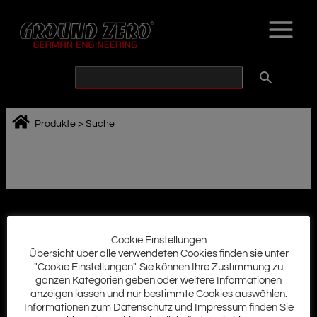
Zum
Inhalt
springen
Produkte
>
Suche
Cookie Einstellungen
Ground Zero History
Übersicht über alle verwendeten Cookies finden sie unter
Impressum
"Cookie Einstellungen". Sie können Ihre Zustimmung zu
AGB
ganzen Kategorien geben oder weitere Informationen
Datenschutz
anzeigen lassen und nur bestimmte Cookies auswählen.
Cookie Richtlinie
Informationen zum Datenschutz und Impressum finden Sie