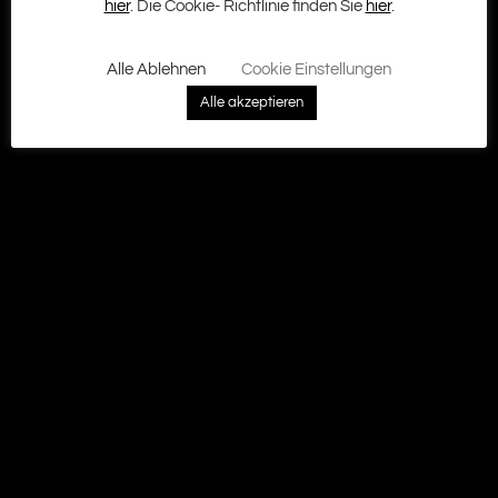
Kontakt
hier
. Die Cookie- Richtlinie finden Sie
hier
.
Ground Zero GmbH © 2026
Alle Ablehnen
Cookie Einstellungen
Alle akzeptieren