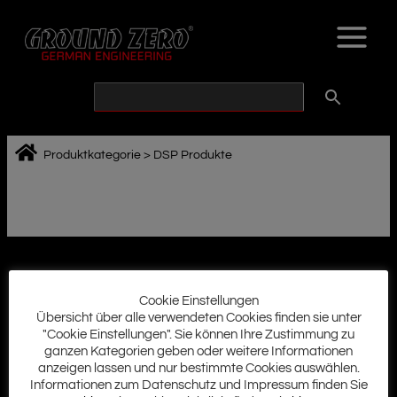
Zum
Inhalt
springen
Produktkategorie
>
DSP Produkte
Cookie Einstellungen
Ground Zero History
Übersicht über alle verwendeten Cookies finden sie unter
Impressum
"Cookie Einstellungen". Sie können Ihre Zustimmung zu
AGB
ganzen Kategorien geben oder weitere Informationen
Datenschutz
anzeigen lassen und nur bestimmte Cookies auswählen.
Cookie Richtlinie
Informationen zum Datenschutz und Impressum finden Sie