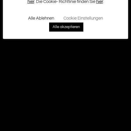
Kontakt
hier
. Die Cookie- Richtlinie finden Sie
hier
.
Ground Zero GmbH © 2026
Alle Ablehnen
Cookie Einstellungen
Alle akzeptieren