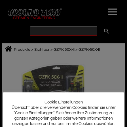
Zum
Inhalt
springen
Produkte
>
Sichtbar
>
GZPK 50X-II
>
GZPK-50X-II
Cookie Einstellungen
Übersicht über alle verwendeten Cookies finden sie unter
"Cookie Einstellungen". Sie können Ihre Zustimmung zu
ganzen Kategorien geben oder weitere Informationen
anzeigen lassen und nur bestimmte Cookies auswählen.