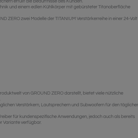
echern erfüllt die Bedürfnisse des Kunden.
chnik und einem edlen Kühlkörper mit gebürsteter Titanoberfläche
UND ZERO zwei Modelle der TITANIUM Verstärkerreihe in einer 24-Volt
 Produktwelt von GROUND ZERO darstellt, bietet viele nützliche
.
inglichen Verstärkern, Lautsprechern und Subwoofern für den tägliche
Treiber für kundenspezifische Anwendungen, jedoch auch als bereits
r Variante verfügbar.