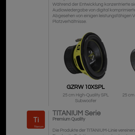
Während der Entwicklung konzentrierte s
Audiowiedergabe von digital komprimierte
Abgesehen von einigen leistungsfähigen Ver
Platzverhältnisse.
GZRW 10XSPL
25 cm High-Quality SPL
25 cm
Subwoofer
TITANIUM
Serie
Premium Quality
Die Produkte der TITANIUM-Linie vereinen