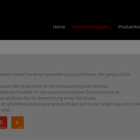
Home
Produktkategorie
Produktlin
nzen bedarf es eines speziellen Lautsprechers, der genau dafür
äuse alle Ansprüche an die Basswiedergabe decken.
dliche Modelle für den jeweils benötigten Einsatzzweck an.
ei als Basis für die Berechnung eines Gehäuses.
 empfohlene Leistungsangaben finden sich in der Anleitung und in d
 sind.