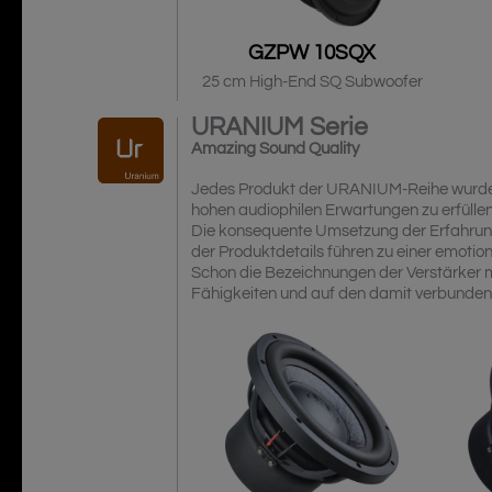
GZPW 10SQX
25 cm High-End SQ Subwoofer
URANIUM
Serie
Amazing Sound Quality
Jedes Produkt der URANIUM-Reihe wurde s
hohen audiophilen Erwartungen zu erfüllen
Die konsequente Umsetzung der Erfahrun
der Produktdetails führen zu einer emoti
Schon die Bezeichnungen der Verstärker m
Fähigkeiten und auf den damit verbunde