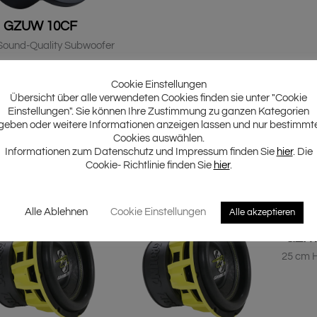
GZUW 10CF
Sound-Quality Subwoofer
Cookie Einstellungen
Übersicht über alle verwendeten Cookies finden sie unter "Cookie
Einstellungen". Sie können Ihre Zustimmung zu ganzen Kategorien
lbst den Anforderungen anspruchsvoller Kunden.
geben oder weitere Informationen anzeigen lassen und nur bestimmt
lität und hoher Pegelfähigkeiten, wann immer es erforderlich ist.
Cookies auswählen.
gangsleistungen verarbeiten und damit extrem hohe Basspegel zu
Informationen zum Datenschutz und Impressum finden Sie
hier
. Die
dingungen erfolgreich eingesetzt zu werden.
Cookie- Richtlinie finden Sie
hier
.
prechersystem und eine Reihe von MINI-Verstärkern mit kompakte
 vervollständigen diese bekannte GROUND ZERO Serie.
Alle Ablehnen
Cookie Einstellungen
Alle akzeptieren
GZHW
25 cm H