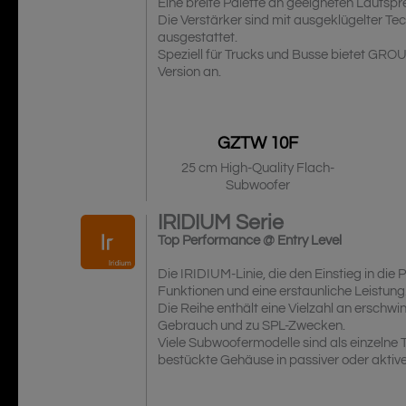
Eine breite Palette an geeigneten Lautspr
Die Verstärker sind mit ausgeklügelter Te
ausgestattet.
Speziell für Trucks und Busse bietet GRO
Version an.
GZTW 10F
25 cm High-Quality Flach-
Subwoofer
IRIDIUM
Serie
Top Performance @ Entry Level
Die IRIDIUM-Linie, die den Einstieg in die
Funktionen und eine erstaunliche Leistung
Die Reihe enthält eine Vielzahl an erschw
Gebrauch und zu SPL-Zwecken.
Viele Subwoofermodelle sind als einzelne 
bestückte Gehäuse in passiver oder aktive