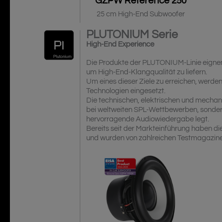
GZPW Reference 250
25 cm High-End Subwoofer
PLUTONIUM
Serie
High-End Experience
Die Produkte der PLUTONIUM-Linie eignen 
um High-End-Klangqualität zu liefern.
Um eines dieser Ziele zu erreichen, werd
Technologien eingesetzt.
Die technischen, elektrischen und mechan
bei weltweiten SPL-Wettbewerben, sonder
hervorragende Audiowiedergabe legt.
Bereits seit der Markteinführung haben d
und wurden von zahlreichen Testmagazine