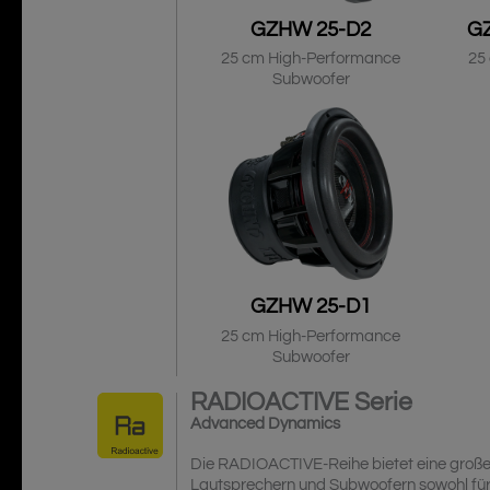
GZHW 25-D2
G
25 cm High-Performance
25
Subwoofer
GZHW 25-D1
25 cm High-Performance
Subwoofer
RADIOACTIVE
Serie
Advanced Dynamics
Die RADIOACTIVE-Reihe bietet eine große
Lautsprechern und Subwoofern sowohl für 