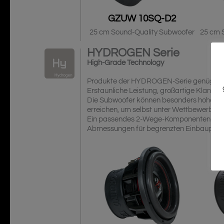
GZUW 10SQ-D2
25 cm Sound-Quality Subwoofer
25 cm 
HYDROGEN
Serie
High-Grade Technology
Produkte der HYDROGEN-Serie genügen se
Erstaunliche Leistung, großartige Klangqua
Die Subwoofer können besonders hohe Ein
erreichen, um selbst unter Wettbewerbsbe
Ein passendes 2-Wege-Komponenten-Lauts
Abmessungen für begrenzten Einbauplatz