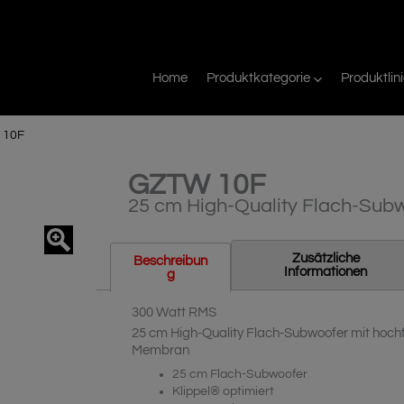
Home
Produktkategorie
Produktlin
 10F
GZTW 10F
25 cm High-Quality Flach-Sub
agnifier
Zusätzliche
Beschreibun
Informationen
G
300 Watt RMS
25 cm High-Quality Flach-Subwoofer mit hochf
Membran
25 cm Flach-Subwoofer
Klippel® optimiert