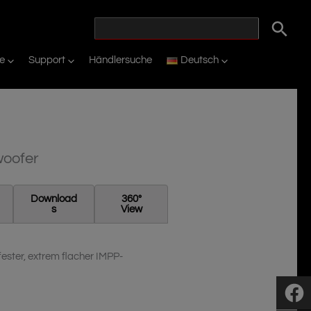
ie
Support
Händlersuche
Deutsch
woofer
Download
360°
S
View
ester, extrem flacher IMPP-