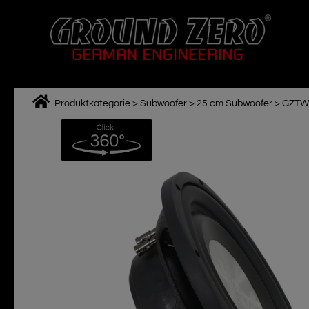
Zum
Inhalt
springen
Produktkategorie
>
Subwoofer
>
25 cm Subwoofer
>
GZTW
M