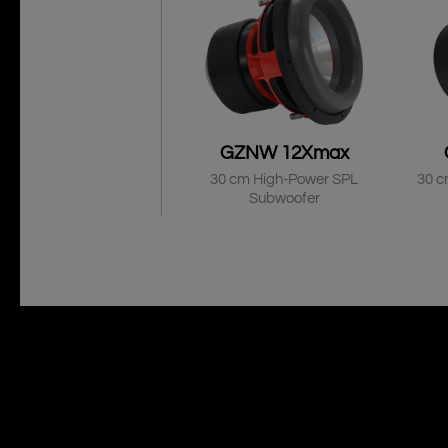
GZNW 12Xmax
30 cm High-Power SPL
30 c
Subwoofer