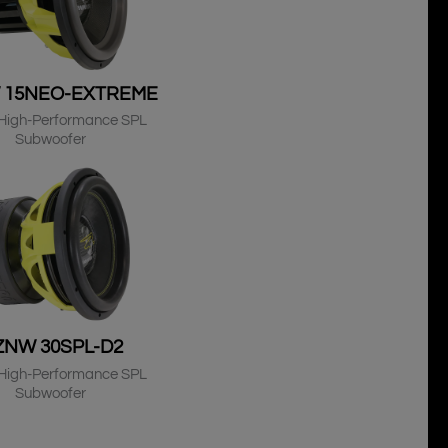
 15NEO-EXTREME
High-Performance SPL
Subwoofer
ZNW 30SPL-D2
High-Performance SPL
Subwoofer