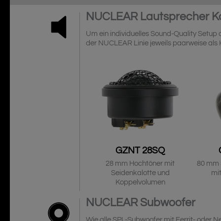
NUCLEAR
Lautsprecher 
Um ein individuelles Sound-Quality Setup
der NUCLEAR Linie jeweils paarweise als 
GZNT 28SQ
28 mm Hochtöner mit
80 mm 
Seidenkalotte und
mit
Koppelvolumen
NUCLEAR
Subwoofer
Wie alle SPL-Subwoofer mit Ferrit- oder