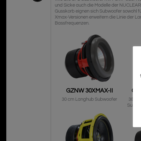
und Sicke auch die Modelle der NUCLEAR 
Gusskorb eignen sich Subwoofer sowohl f
Xmax-Versionen erweitern die Linie der L
Bassfrequenzen.
GZNW 30XMAX-II
GZ
30 cm Langhub Subwoofer
38 cm
Subwo