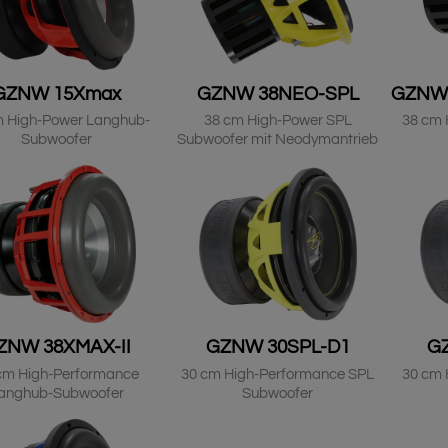
GZNW 15Xmax
GZNW 38NEO-SPL
GZNW
m High-Power Langhub-
38 cm High-Power SPL
38 cm 
Subwoofer
Subwoofer mit Neodymantrieb
ZNW 38XMAX-II
GZNW 30SPL-D1
G
cm High-Performance
30 cm High-Performance SPL
30 cm 
anghub-Subwoofer
Subwoofer