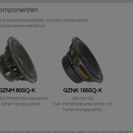
Komponenten
 auf zusammenzustellen, sind die Lautsprecher
Komponenten erhältlich.
GZNM 80SQ-K
GZNK 165SQ-K
SQ Mitteltonlautsprecher
165 mm SQ
 hoher Klangqualität
Tief-/Mitteltonlautsprecher mit
hoher Klangqualität
 Neodym-Motor kennzeichnet die typische gelbe Naht zwischen Membr