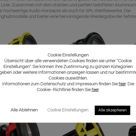
Linie. Zusammen mit dem stabilen und perfekt belüfteten Aluminium
ür hochwertige Audio-Konzepte als auch für SPL-Wettbewerbe. Die
anghubmodelle und bieten eine hervorragende Wiedergabe der tiefste
Cookie Einstellungen
Übersicht über alle verwendeten Cookies finden sie unter "Cookie
Einstellungen". Sie können Ihre Zustimmung zu ganzen Kategorien
geben oder weitere Informationen anzeigen lassen und nur bestimmt
Cookies auswählen.
Informationen zum Datenschutz und Impressum finden Sie
hier
. Die
NW 38NEO-XSPL
GZNW 38C
G
Cookie- Richtlinie finden Sie
hier
.
 High-Performance SPL
38 cm High-Performance
38 cm 
ofer mit Neodymantrieb
Subwoofer
Alle Ablehnen
Cookie Einstellungen
Alle akzeptieren