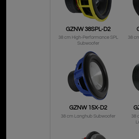
GZNW 38SPL-D2
38 cm High-Performance SPL
38 c
Subwoofer
GZNW 15X-D2
G
38 cm Langhub Subwoofer
38 
L