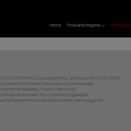
Home
Produktkategorie
Produktlin
h-End PLUTONIUM Linie ausgestattet, gelang es GROUND ZERO
f einem attraktiven Preisniveau zu positionieren.
utsprecher teilweise „Made in Germany“.
o-Setups ebenso wie SPL-Competition geeignet.
oll klingenden Mono-Verstärker liefern hervorragende