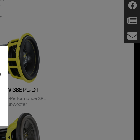
-
n
e
ZNW 38SPL-D1
High-Performance SPL
Subwoofer