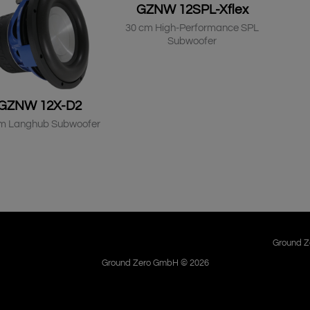
GZNW 12SPL-Xflex
30 cm High-Performance SPL
Subwoofer
GZNW 12X-D2
m Langhub Subwoofer
Ground Ze
Ground Zero GmbH © 2026