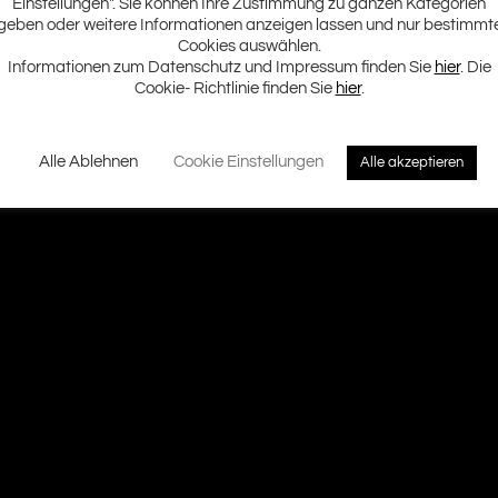
Einstellungen". Sie können Ihre Zustimmung zu ganzen Kategorien
geben oder weitere Informationen anzeigen lassen und nur bestimmt
Cookies auswählen.
Informationen zum Datenschutz und Impressum finden Sie
hier
. Die
Cookie- Richtlinie finden Sie
hier
.
Alle Ablehnen
Cookie Einstellungen
Alle akzeptieren