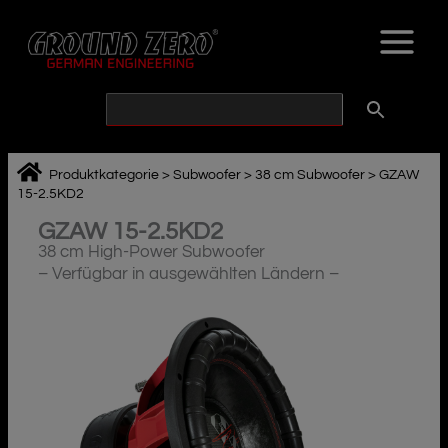
Zum
Inhalt
springen
Produktkategorie
>
Subwoofer
>
38 cm Subwoofer
>
GZAW
15-2.5KD2
GZAW 15-2.5KD2
38 cm High-Power Subwoofer
– Verfügbar in ausgewählten Ländern –