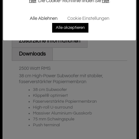
hier
. Die Cookie- Richtlinie finden Sie
hier
.
Alle Ablehnen
Cookie Einstellungen
Beschreibung
Alle akzeptieren
Zusätzliche Informationen
Downloads
2500 Watt RMS
38 cm High-Power Subwoofer mit stabiler,
faserverstärkter Papiermembran
38 cm Subwoofer
Klippel® optimiert
Faserverstärkte Papiermembran
High-roll U-surround
Massiver Aluminium-Gusskorb
75 mm Schwingspule
Push terminal