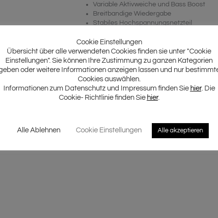
Variable Aktivweiche und Bass Boost
Breitbandige Wiedergabe
Stabiles Hochspannungsnetzteil
Großzügig dimensionierte Anschlüsse
Massiver Kühlkörper mit Ground Zero Sch
Cookie Einstellungen
Besonders für SPL und SQL Anwendunge
Übersicht über alle verwendeten Cookies finden sie unter "Cookie
Einstellungen". Sie können Ihre Zustimmung zu ganzen Kategorien
geben oder weitere Informationen anzeigen lassen und nur bestimmt
Cookies auswählen.
Informationen zum Datenschutz und Impressum finden Sie
hier
. Die
Cookie- Richtlinie finden Sie
hier
.
Alle Ablehnen
Cookie Einstellungen
Alle akzeptieren