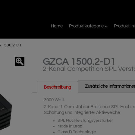
Home
Produktkategorie
Produktlin
 1500.2-D1
GZCA 1500.2-D1
agnifier
2-Kanal Competition SPL Verst
Zusätzliche Informatione
Beschreibung
3000 Watt
2-Kanal 1-Ohm stabiler Breitband SPL-Hochlei
Schaltung und integrierter Aktivweiche
SPL Hochleistungsverstärker
Made in Brazil
Class D Technologie