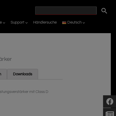
ie
Support
Händlersuche
Deutsch
ärker
n
Downloads
stungsverstärker mit Class D