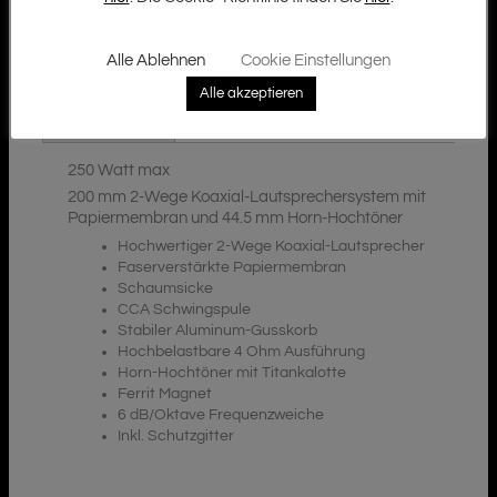
Alle Ablehnen
Cookie Einstellungen
Zusätzliche Informationen
Beschreibung
Alle akzeptieren
Downloads
250 Watt max
200 mm 2-Wege Koaxial-Lautsprechersystem mit
Papiermembran und 44.5 mm Horn-Hochtöner
Hochwertiger 2-Wege Koaxial-Lautsprecher
Faserverstärkte Papiermembran
Schaumsicke
CCA Schwingspule
Stabiler Aluminum-Gusskorb
Hochbelastbare 4 Ohm Ausführung
Horn-Hochtöner mit Titankalotte
Ferrit Magnet
6 dB/Oktave Frequenzweiche
Inkl. Schutzgitter