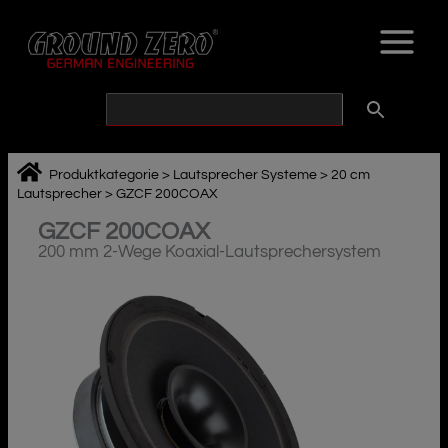
Zum
Inhalt
springen
Produktkategorie
>
Lautsprecher Systeme
>
20 cm
Lautsprecher
>
GZCF 200COAX
GZCF 200COAX
200 mm 2-Wege Koaxial-Lautsprechersystem