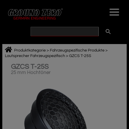
Zum
Inhalt
springen
Produktkategorie
>
Fahrzeugspezifische Produkte
>
Lautsprecher Fahrzeugspezifisch
>
GZCS T-25S
GZCS T-25S
25 mm Hochtöner