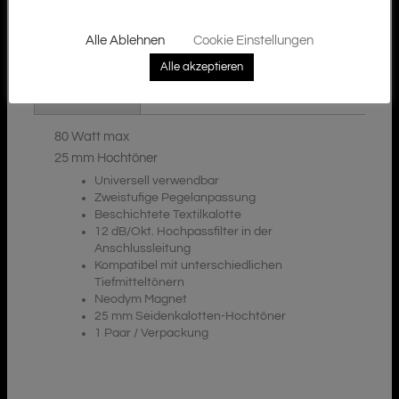
Alle Ablehnen
Cookie Einstellungen
Additional Information
Description
Alle akzeptieren
Downloads
80 Watt max
25 mm Hochtöner
Universell verwendbar
Zweistufige Pegelanpassung
Beschichtete Textilkalotte
12 dB/Okt. Hochpassfilter in der
Anschlussleitung
Kompatibel mit unterschiedlichen
Tiefmitteltönern
Neodym Magnet
25 mm Seidenkalotten-Hochtöner
1 Paar / Verpackung