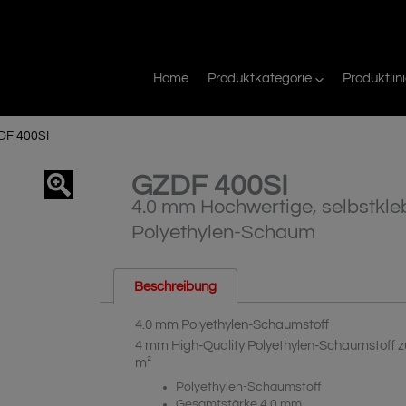
Home
Produktkategorie
Produktlin
DF 400SI
GZDF 400SI
agnifier
4.0 mm Hochwertige, selbstk
Polyethylen-Schaum
Beschreibung
4.0 mm Polyethylen-Schaumstoff
4 mm High-Quality Polyethylen-Schaumstoff 
m²
Polyethylen-Schaumstoff
Gesamtstärke 4.0 mm