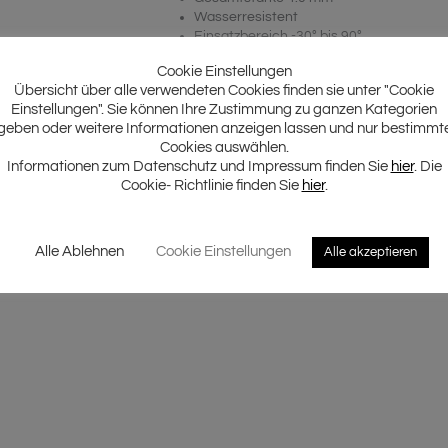
Wasserresistent
Einsatzbereich -30° bis 90°
Dauerhafte Klebekraft
Cookie Einstellungen
Verpackungsinhalt 20 Matten
Übersicht über alle verwendeten Cookies finden sie unter "Cookie
Mattengröße 375 x 500 mm
Einstellungen". Sie können Ihre Zustimmung zu ganzen Kategorien
Gesamtfläche 3.75 m²
geben oder weitere Informationen anzeigen lassen und nur bestimmt
Farbige Shop Verpackung
Cookies auswählen.
Informationen zum Datenschutz und Impressum finden Sie
hier
. Die
Cookie- Richtlinie finden Sie
hier
.
Alle Ablehnen
Cookie Einstellungen
Alle akzeptieren