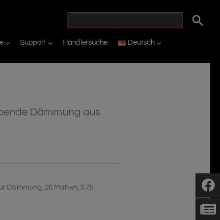
ie
Support
Händlersuche
Deutsch
lebende Dämmung aus
zur Dämmung, 20 Matten, 3.75