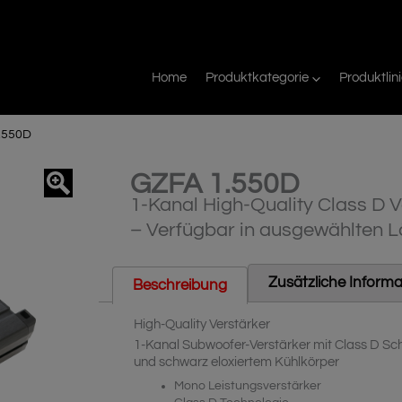
Home
Produktkategorie
Produktlin
.550D
GZFA 1.550D
agnifier
1-Kanal High-Quality Class D V
– Verfügbar in ausgewählten 
Zusätzliche Inform
Beschreibung
High-Quality Verstärker
1-Kanal Subwoofer-Verstärker mit Class D Scha
und schwarz eloxiertem Kühlkörper
Mono Leistungsverstärker