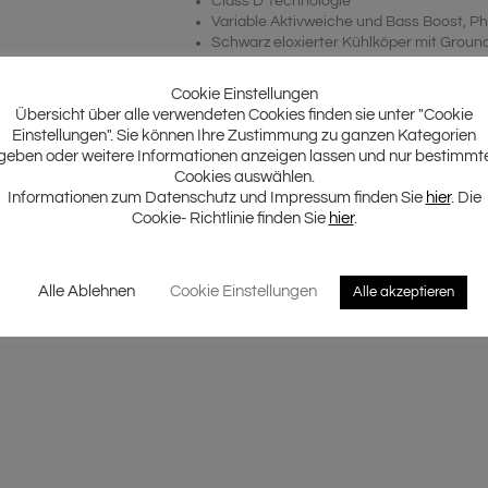
Class D Technologie
Variable Aktivweiche und Bass Boost, 
Schwarz eloxierter Kühlköper mit Ground
Pegel-Fernbedienung im Lieferumfang
Hochpegel-Eingang mit Auto-On Funkti
Cookie Einstellungen
Übersicht über alle verwendeten Cookies finden sie unter "Cookie
Einstellungen". Sie können Ihre Zustimmung zu ganzen Kategorien
geben oder weitere Informationen anzeigen lassen und nur bestimmt
Cookies auswählen.
Informationen zum Datenschutz und Impressum finden Sie
hier
. Die
Cookie- Richtlinie finden Sie
hier
.
Alle Ablehnen
Cookie Einstellungen
Alle akzeptieren