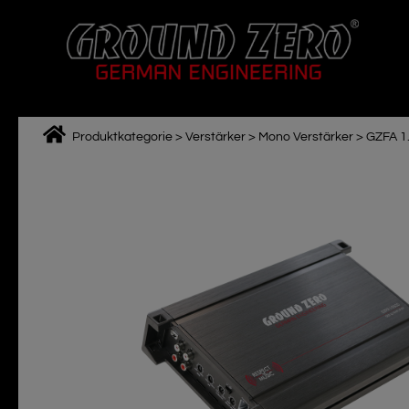
Zum
Inhalt
springen
Produktkategorie
>
Verstärker
>
Mono Verstärker
>
GZFA 1
M