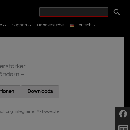
ie
Support
Händlersuche
Deutsch
erstärker
Ländern –
ationen
Downloads
ltung, integrierter Aktivweiche