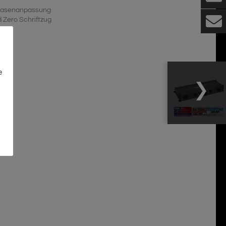
Phasenanpassung
 Zero Schriftzug
on
e