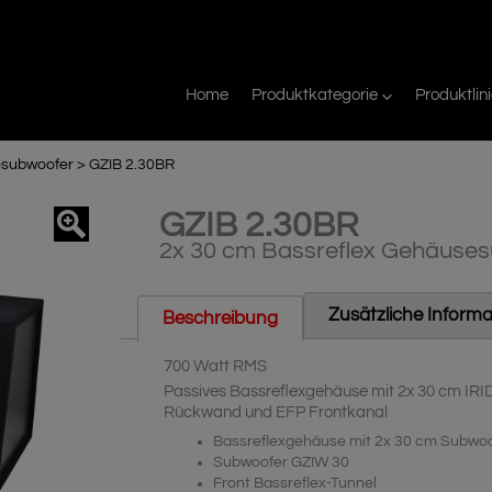
Home
Produktkategorie
Produktlin
esubwoofer
>
GZIB 2.30BR
GZIB 2.30BR
agnifier
2x 30 cm Bassreflex Gehäuse
Zusätzliche Inform
Beschreibung
700 Watt RMS
Passives Bassreflexgehäuse mit 2x 30 cm IR
Rückwand und EFP Frontkanal
Bassreflexgehäuse mit 2x 30 cm Subwo
Subwoofer GZIW 30
Front Bassreflex-Tunnel