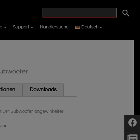
ie
Support
Händlersuche
Deutsch
subwoofer
ationen
Downloads
IDIUM Subwoofer, angewinkelter
ofer