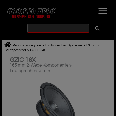
Zum
Inhalt
springen
Produktkategorie
>
Lautsprecher Systeme
>
16,5 cm
Lautsprecher
>
GZIC 16X
GZIC 16X
165 mm 2-Wege Komponenten-
Lautsprechersystem