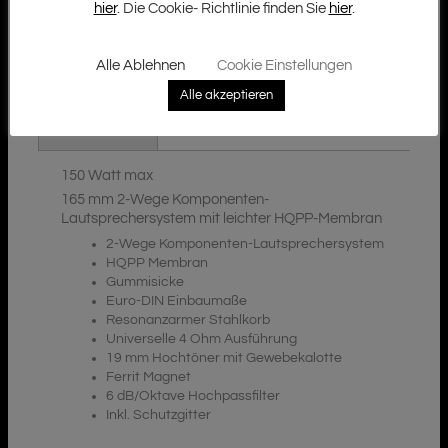
hier
. Die Cookie- Richtlinie finden Sie
hier
.
Alle Ablehnen
Cookie Einstellungen
Zusätzliche Informationen
Beschreibung
Alle akzeptieren
Downloads
150 Watt max
165 mm 2-Wege Komponenten-
Lautsprechersystem mit leichter HQPP-Membran
2-Wege Komponenten-Lautsprechersystem
HQPP Membran
Gummisicke
Euro-DIN Einbaumaße
Resonanzarmer Stahlkorb
Universelle 4 Ohm Ausführung
19 mm Hochtöner mit Gewebekalotte
Ferrit Magnet
6 dB/Oktave Hochpassfilter
Inkl. Schutzgitter