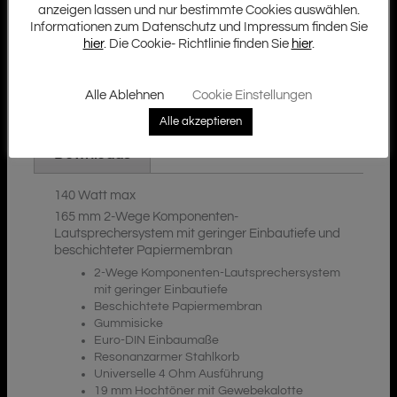
anzeigen lassen und nur bestimmte Cookies auswählen.
Informationen zum Datenschutz und Impressum finden Sie
hier
. Die Cookie- Richtlinie finden Sie
hier
.
Beschreibung
Alle Ablehnen
Cookie Einstellungen
Zusätzliche Informationen
Alle akzeptieren
Downloads
140 Watt max
165 mm 2-Wege Komponenten-
Lautsprechersystem mit geringer Einbautiefe und
beschichteter Papiermembran
2-Wege Komponenten-Lautsprechersystem
mit geringer Einbautiefe
Beschichtete Papiermembran
Gummisicke
Euro-DIN Einbaumaße
Resonanzarmer Stahlkorb
Universelle 4 Ohm Ausführung
19 mm Hochtöner mit Gewebekalotte