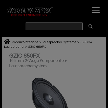
Zum
Inhalt
springen
Produktkategorie
>
Lautsprecher Systeme
>
16,5 cm
Lautsprecher
>
GZIC 650FX
GZIC 650FX
165 mm 2-Wege Komponenten-
Lautsprechersystem