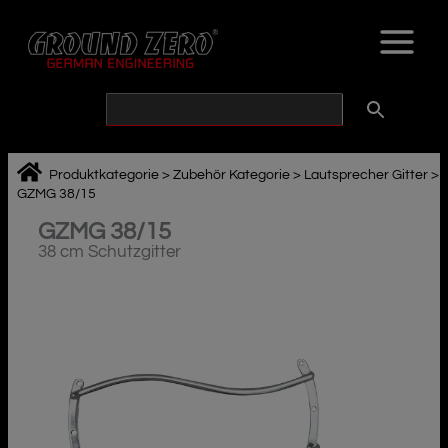
Zum
Inhalt
springen
Produktkategorie
>
Zubehör Kategorie
>
Lautsprecher Gitter
>
GZMG 38/15
GZMG 38/15
38 cm Schutzgitter