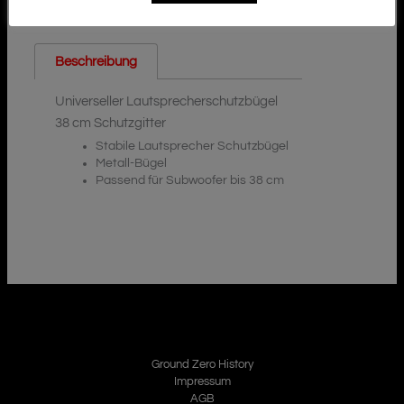
Beschreibung
Universeller Lautsprecherschutzbügel
38 cm Schutzgitter
Stabile Lautsprecher Schutzbügel
Metall-Bügel
Passend für Subwoofer bis 38 cm
Ground Zero History
Impressum
AGB