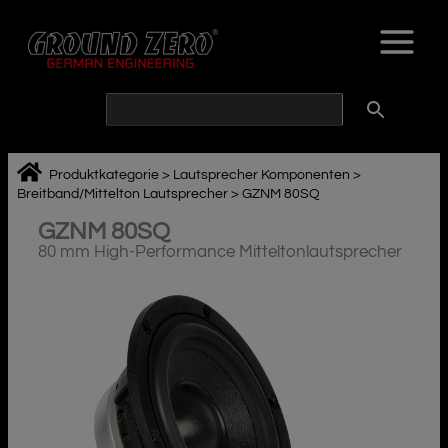
Zum
Inhalt
springen
Produktkategorie
>
Lautsprecher Komponenten
>
Breitband/Mittelton Lautsprecher
>
GZNM 80SQ
GZNM 80SQ
80 mm High-Performance Mitteltonlautsprecher