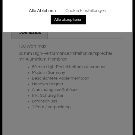
Alle Ablehnen
Cookie Einstellungen
Alle akzeptieren
Zusätzliche Informationen
Beschreibung
Downloads
100 Watt max
80 mm High-Performance Mitteltonlautsprecher
mit Aluminium-Membran
80 mm High-End Mitteltonlautsprecher
Made in Germany
Beschichtete Papiermembran
Neodym Magnet
Aluminumguss-Gehäuse
Inkl. Schutzgitter
Lötanschluss
1 Paar / Verpackung