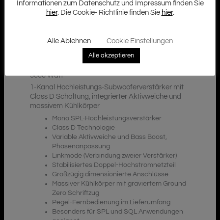
Informationen zum Datenschutz und Impressum finden Sie
hier
. Die Cookie- Richtlinie finden Sie
hier
.
Zusätzliche Informationen
Beschreibung
Alle Ablehnen
Cookie Einstellungen
Downloads
Alle akzeptieren
5000 Watt
1-Kanal Hochleistungs-Subwooferverstärker mit
Class D Schaltung, integrierter Aktivweiche und
massivem Kühlkörper
Mono SPL-Hochleistungsverstärker
Class D Technologie
Variable Aktivweiche und Bass Boost,
Phasenanpassung
Linkmode (Verbindung zweier Verstärker)
Stabilisiertes Doppel-Hochstromnetzteil
Großzügig dimensionierte Anschlüsse
Massiver Kühlkörper mit graviertem Ground
Zero Schriftzug
Pegel-Fernbedienung im Lieferumfang
Besonders für SPL und SQL Anwendungen