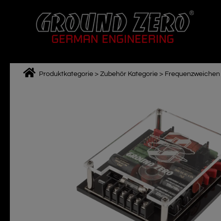
Zum
Inhalt
springen
Produktkategorie
>
Zubehör Kategorie
>
Frequenzweichen
M