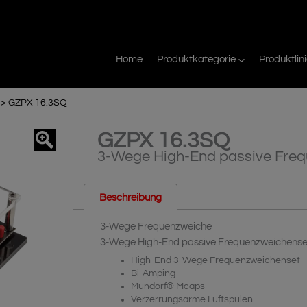
Home
Produktkategorie
Produktlin
>
GZPX 16.3SQ
GZPX 16.3SQ
agnifier
3-Wege High-End passive Fre
Beschreibung
3-Wege Frequenzweiche
3-Wege High-End passive Frequenzweichense
High-End 3-Wege Frequenzweichenset
Bi-Amping
Mundorf® Mcaps
Verzerrungsarme Luftspulen