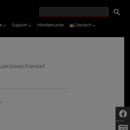
ie
Support
Händlersuche
Deutsch
quenzweichenset
t