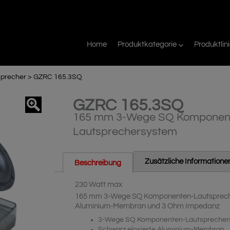
Home
Produktkategorie
Produktlin
sprecher
>
GZRC 165.3SQ
GZRC 165.3SQ
agnifier
165 mm 3-Wege SQ Komponen
Lautsprechersystem
Zusätzliche Informatione
Beschreibung
230 Watt max
165 mm 3-Wege SQ Komponenten-Lautsprecher
Aluminium-Membran und 3 Ohm Impedanz
3-Wege SQ Komponenten-Lautsprecher
Schwarz eloxierte Aluminium-Membran