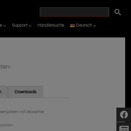
ie
Support
Händlersuche
Deutsch
ten-
n
Downloads
system mit eloxierter
system