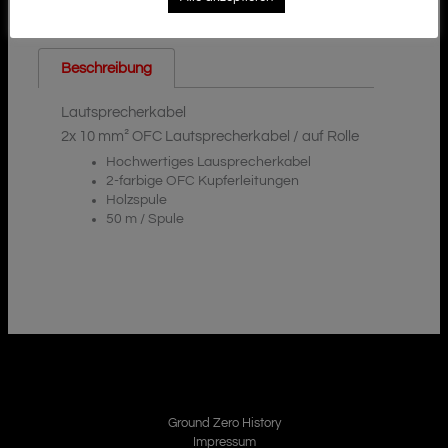
Beschreibung
Lautsprecherkabel
2x 10 mm² OFC Lautsprecherkabel / auf Rolle
Hochwertiges Lausprecherkabel
2-farbige OFC Kupferleitungen
Holzspule
50 m / Spule
Ground Zero History
Impressum