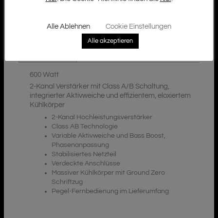
Alle Ablehnen
Cookie Einstellungen
Zusätzliche Informationen
Beschreibung
Alle akzeptieren
Downloads
600 Watt
2-Kanal Verstärker mit Class A/B Schaltung,
integrierter Aktivweiche und effizientem, eloxiertem
Kühlkörper
2-Kanal Hochleistungsverstärker
Class AB Technologie
Variable Aktivweiche und Bass Boost,
Phasenanpassung
Stabilisiertes Netzteil
Verdeckte Anschlüsse
Massiver Kühlkörper mit Ground Zero
Schriftzug
Pegel-Fernbedienung im Lieferumfang