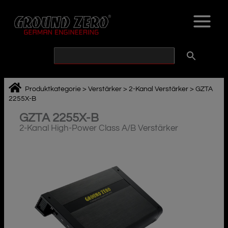
Zum
Inhalt
springen
Produktkategorie
>
Verstärker
>
2-Kanal Verstärker
>
GZTA
2255X-B
GZTA 2255X-B
2-Kanal High-Power Class A/B Verstärker