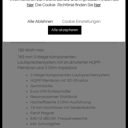
hier
. Die Cookie- Richtlinie finden Sie
hier
.
Alle Ablehnen
Cookie Einstellungen
Zusätzliche Informationen
Beschreibung
Alle akzeptieren
Downloads
180 Watt max
165 mm 3-Wege Komponenten-
Lautsprechersystem mit strukturierter HQPP-
Membran und 3 Ohm Impedanz
3-Wege Komponenten-Lautsprechersystem
HQPP Membran mit 3D-Struktur
Gummisicke
Euro-DIN Einbaumaße
Resonanzarmer Stahlkorb
Hocheffiziente 3 Ohm Ausführung
19 mm Hochtöner mit Seidenkalotte
Ferrit Magnet
6/6/12 dB/Okt. Frequenzweiche
Inkl. Schutzgitter