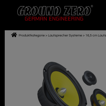
Zum
Inhalt
springen
Produktkategorie
>
Lautsprecher Systeme
>
16,5 cm Laut
M