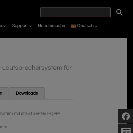
ie
Support
Händlersuche
Deutsch
Lautsprechersystem für
en
Downloads
tem mit strukturierter HQPP-
stem