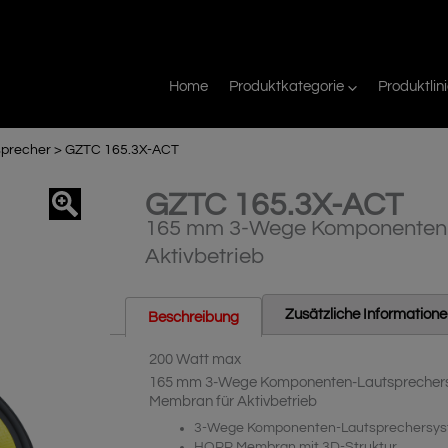
Home
Produktkategorie
Produktlin
sprecher
>
GZTC 165.3X-ACT
GZTC 165.3X-ACT
agnifier
165 mm 3-Wege Komponenten-
Aktivbetrieb
Zusätzliche Information
Beschreibung
200 Watt max
165 mm 3-Wege Komponenten-Lautsprechersys
Membran für Aktivbetrieb
3-Wege Komponenten-Lautsprechersy
HQPP Membran mit 3D-Struktur