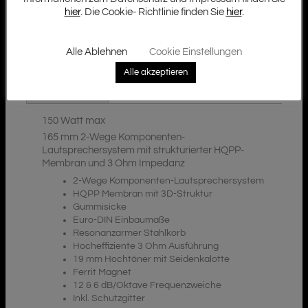
hier
. Die Cookie- Richtlinie finden Sie
hier
.
Alle Ablehnen
Cookie Einstellungen
Zusätzliche Informationen
Beschreibung
Alle akzeptieren
Downloads
150 Watt max
165 mm 2-Wege Komponenten-
Lautsprechersystem mit strukturierter HQPP-
Membran und 3 Ohm Impedanz
2-Wege Komponenten-Lautsprechersystem
HQPP Membran mit 3D-Struktur
Gummisicke
Euro-DIN Einbaumaße
Resonanzarmer Stahlkorb
Hocheffiziente 3 Ohm Ausführung
19 mm Hochtöner mit Seidenkalotte
Ferrit Magnet
12 & 6 dB/Oktave Frequenzweiche
Inkl. Schutzgitter