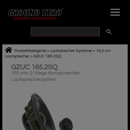
Zum
Inhalt
springen
Produktkategorie
>
Lautsprecher Systeme
>
16,5 cm
Lautsprecher
>
GZUC 165.2SQ
GZUC 165.2SQ
165 mm 2-Wege Komponenten-
Lautsprechersystem