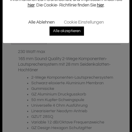
hier
. Die Cookie- Richtlinie finden Sie
hier
.
Alle Ablehnen
Cookie Einstellungen
Zusätzliche Informationen
Beschreibung
Alle akzeptieren
Downloads
230 Watt max
165 mm Sound Quality 2-Wege Komponenten-
Lautsprechersystem mit 28 mm Seidenkalotten-
Hochtöner
2-Wege Komponenten-Lautsprechersystem
Schwarz-eloxierte Aluminium Membran
Gummisicke
GZ Aluminium Druckgusskorb
50 mm Kupfer-Schwingspule
Universelle 4 Ohm Ausführung
Linearisierter Neodym-Antrieb
GZUT 28SQ
Variable 12 dB/Oktave Frequenzweiche
GZ Design Hexagon Schutzgitter