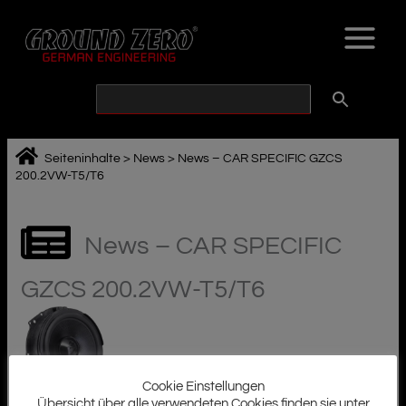
Zum
Inhalt
springen
Seiteninhalte
>
News
>
News – CAR SPECIFIC GZCS
200.2VW-T5/T6
Von
Ground Zero Audio
/
25. Januar 2022
News – CAR SPECIFIC
GZCS 200.2VW-T5/T6
Cookie Einstellungen
Übersicht über alle verwendeten Cookies finden sie unter