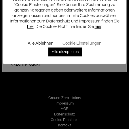
"Cookie Einstellungen". Sie können Ihre Zustimmung zu
ganzen Kategorien geben oder weitere Informationen
anzeigen lassen und nur bestimmte Cookies auswählen.
Das neue Plug´n´Play 2-Wege Lautsprechersystem
Informationen zum Datenschutz und Impressum finden Sie
GZCS 200.2VW-T5/T6 kann ohne weitere Änderungen
hier
. Die Cookie- Richtlinie finden Sie
hier
.
am Fahrzeug bei den VW Modellen T5 und T6 (ohne T6.1)
installiert werden.
Kräftiger 20 cm Tieftöner in Kombination mit 28 mm
Alle Ablehnen
Cookie Einstellungen
Seiden-Hochtönern verbessern deutlich den Klang des
Alle akzeptieren
originalen Systems.
-> Zum Produkt
Ground Zero History
Impressum
AGB
Datenschutz
Cookie Richtlinie
Kontakt