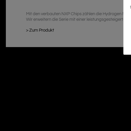
Mit den verbauten NXP Chips zählen die Hydrogen MINI-
Wir erweitern die Serie mit einer leistungsgesteigerten
> Zum Produkt