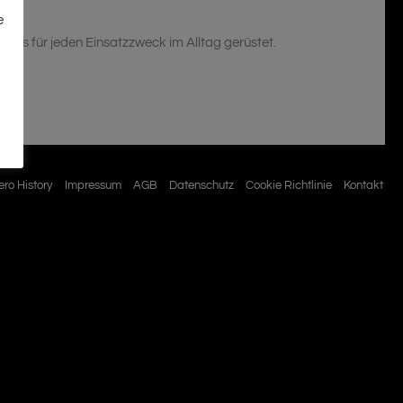
e
res für jeden Einsatzzweck im Alltag gerüstet.
ro History
Impressum
AGB
Datenschutz
Cookie Richtlinie
Kontakt