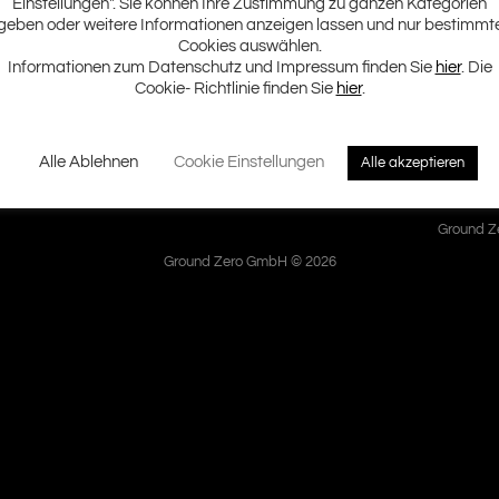
Einstellungen". Sie können Ihre Zustimmung zu ganzen Kategorien
geben oder weitere Informationen anzeigen lassen und nur bestimmt
Cookies auswählen.
Verstärker zu den Top Verstärkern am Markt und sind in Sachen Featu
Informationen zum Datenschutz und Impressum finden Sie
hier
. Die
 Version der „MINI ONE“: Der „MINI ONE-K“.
Cookie- Richtlinie finden Sie
hier
.
Alle Ablehnen
Cookie Einstellungen
Alle akzeptieren
Ground Ze
Ground Zero GmbH © 2026