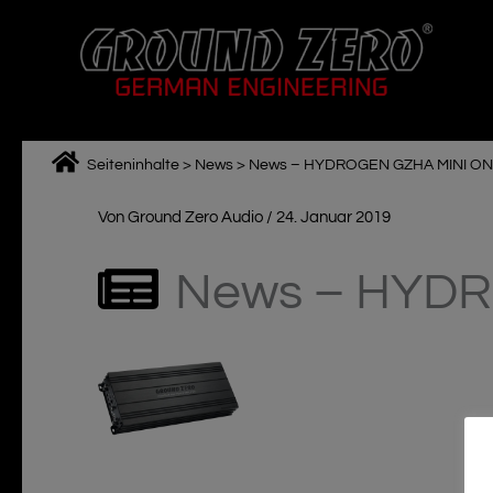
Zum
Inhalt
springen
Seiteninhalte
>
News
>
News – HYDROGEN GZHA MINI ON
Von
Ground Zero Audio
/
24. Januar 2019
News – HYDR