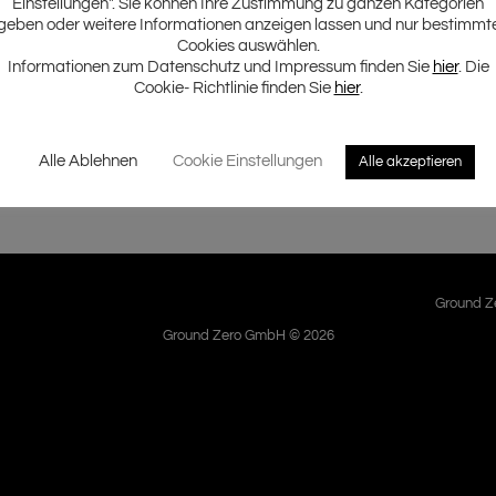
Einstellungen". Sie können Ihre Zustimmung zu ganzen Kategorien
geben oder weitere Informationen anzeigen lassen und nur bestimmt
Cookies auswählen.
stärker erweitern ab sofort das GROUND ZERO Produktsortiment.
Informationen zum Datenschutz und Impressum finden Sie
hier
. Die
ieten neben einer Reihe an hilfreichen Ausstattungsdetails,
Cookie- Richtlinie finden Sie
hier
.
r direkt an Werksgeräten verwendet werden können.
Serie.
Alle Ablehnen
Cookie Einstellungen
Alle akzeptieren
Ground Ze
Ground Zero GmbH © 2026