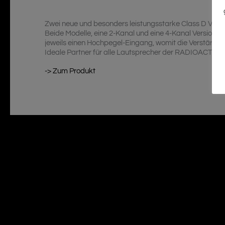
Zwei neue und besonders leistungsstarke Class D Ver
Beide Modelle, eine 2-Kanal und eine 4-Kanal Version, b
jeweils einen Hochpegel-Eingang, womit die Verstärke
Ideale Partner für alle Lautsprecher der RADIOACTIVE 
-> Zum Produkt