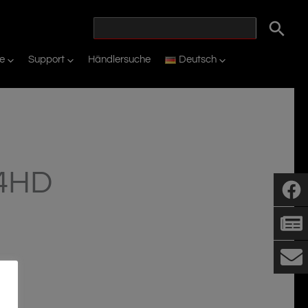
ie
Support
Händlersuche
Deutsch
 4HD