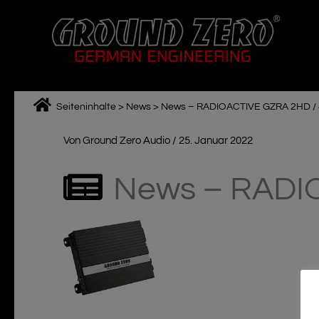
Zum
Inhalt
springen
Seiteninhalte
>
News
>
News – RADIOACTIVE GZRA 2HD /
Von
Ground Zero Audio
/
25. Januar 2022
News – RADI