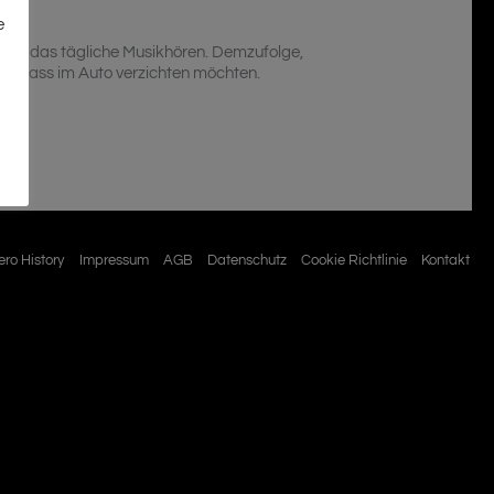
e
 für das tägliche Musikhören. Demzufolge,
Tiefbass im Auto verzichten möchten.
ro History
Impressum
AGB
Datenschutz
Cookie Richtlinie
Kontakt