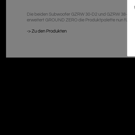
Die beiden Subwoofer GZRW 30-D2 und GZRW 38-D2 zähle
erweitert GROUND ZERO die Produktpalette nun für alle 
-> Zu den Produkten