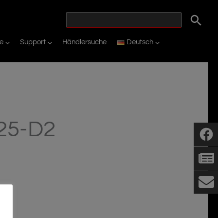
ie
Support
Händlersuche
Deutsch
25-D2