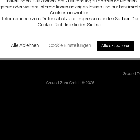
Einstellungen". Sie können Ihre Zustimmung zu ganzen Kategorien
geben oder weitere Informationen anzeigen lassen und nur bestimmt
Cookies auswählen.
n zu den meistverkauften Modell, liefern sie doch die tiefen Bässe
Informationen zum Datenschutz und Impressum finden Sie
hier
. Die
diejenigen, die ein eher kleines Gehäuse suchen, aber nicht auf die 
Cookie- Richtlinie finden Sie
hier
.
Alle Ablehnen
Cookie Einstellungen
Alle akzeptieren
Ground Ze
Ground Zero GmbH © 2026