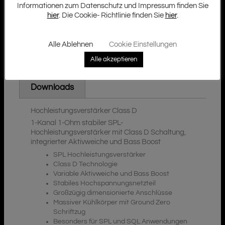
Informationen zum Datenschutz und Impressum finden Sie
hier
. Die Cookie- Richtlinie finden Sie
hier
.
Alle Ablehnen
Cookie Einstellungen
Beschreibung
Alle akzeptieren
Zusätzliche Informationen
Downloads
Hochleistungsverstärker Class D
1-Kanal 1-Ohm stabiler SPL-
Hochleistungsverstärker mit Class D Schaltung,
integrierter Aktivweiche und Bass Boost
SPL Hochleistungsverstärker
Class D Technologie
Variable Aktivweiche und Bass Boost
Stabiles Hochspannungsnetzteil
Großzügig dimensionierte Anschlüsse
Massiver Kühlkörper mit Ground Zero
Schriftzug
Besonders für SPL und SQL Anwendungen