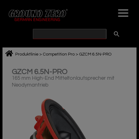
Zum
Inhalt
springen
Produktlinie
>
Competition Pro
>
GZCM 6.5N-PRO
GZCM 6.5N-PRO
165 mm High-End Mitteltonlautsprecher mit
Neodymantrieb