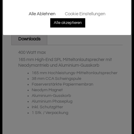
Alle Ablehnen
Cookie Einstellungen
Alle akzeptieren
Zusätzliche Informationen
Beschreibung
Downloads
400 Watt max
165 mm High-End SPL Mitteltonlautsprecher mit
Neodymantrieb und Aluminium-Gusskorb
165 mm Hochleistungs-Mitteltonlautsprecher
38 mm CCA Schwingspule
Faserverstärkte Papiermembran
Neodym Magnet
Aluminium-Gusskorb
Aluminium Phaseplug
Inkl. Schutzgitter
1 Stk. / Verpackung