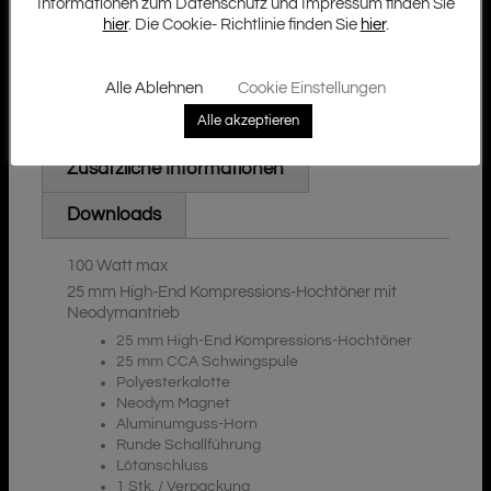
Informationen zum Datenschutz und Impressum finden Sie
hier
. Die Cookie- Richtlinie finden Sie
hier
.
Alle Ablehnen
Cookie Einstellungen
Alle akzeptieren
Beschreibung
Zusätzliche Informationen
Downloads
100 Watt max
25 mm High-End Kompressions-Hochtöner mit
Neodymantrieb
25 mm High-End Kompressions-Hochtöner
25 mm CCA Schwingspule
Polyesterkalotte
Neodym Magnet
Aluminumguss-Horn
Runde Schallführung
Lötanschluss
1 Stk. / Verpackung