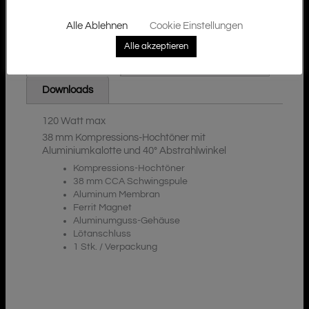
Alle Ablehnen
Cookie Einstellungen
Alle akzeptieren
Zusätzliche Informationen
Beschreibung
Downloads
120 Watt max
38 mm Kompressions-Hochtöner mit
Aluminiumkalotte und 40° Abstrahlwinkel
Kompressions-Hochtöner
38 mm CCA Schwingspule
Aluminum Membran
Ferrit Magnet
Aluminumguss-Gehäuse
Lötanschluss
1 Stk. / Verpackung