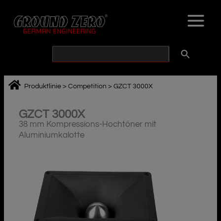
Zum
Inhalt
springen
Produktlinie
>
Competition
>
GZCT 3000X
GZCT 3000X
38 mm Kompressions-Hochtöner mit
Aluminiumkalotte