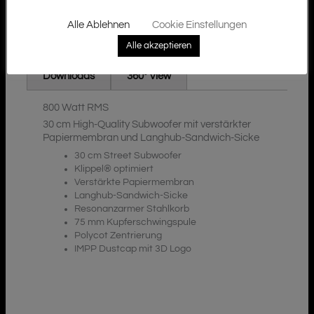
Alle Ablehnen
Cookie Einstellungen
Alle akzeptieren
Zusätzliche Informationen
Beschreibung
Downloads
360° View
800 Watt RMS
30 cm High-Quality Subwoofer mit verstärkter
Papiermembran und Langhub-Sandwich-Sicke
30 cm Street Subwoofer
Klippel® optimiert
Verstärkte Papiermembran
Langhub-Sandwich-Sicke
Resonanzarmer Stahlkorb
75 mm Kupferschwingspule
Polycot Zentrierung
IMPP Dustcap mit 3D Logo