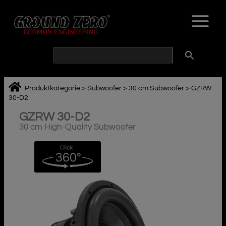
Zum
Inhalt
springen
Produktkategorie
>
Subwoofer
>
30 cm Subwoofer
>
GZRW
30-D2
GZRW 30-D2
30 cm High-Quality Subwoofer