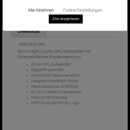
Alle Ablehnen
Cookie Einstellungen
Alle akzeptieren
Zusätzliche Informationen
Beschreibung
Downloads
1000 Watt SPL
20 cm High-Quality SPL Subwoofer mit
faserverstärkter Papiermembran
20 cm SPL Subwoofer
Klippel® optimiert
Verstärkte Papiermembran
Langhub-Sandwich-Sicke
Resonanzarmer Stahlkorb
50 mm Kupferschwingspule
Polycot Zentrierung
IMPP Dustcap mit 3D Logo